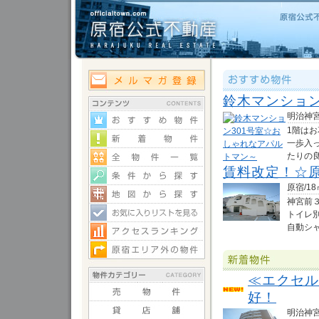
鈴木マンション
明治神宮前
1階は
一歩入
たりの良�
賃料改定！☆
原宿/18
神宮前
トイレ
自動シャ.
≪エクセル
好！
明治神宮前