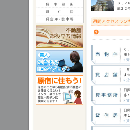
６，２
成２２年
６
用も
売
「
す☆
貸
日
歩１
貸
日
歩１
貸