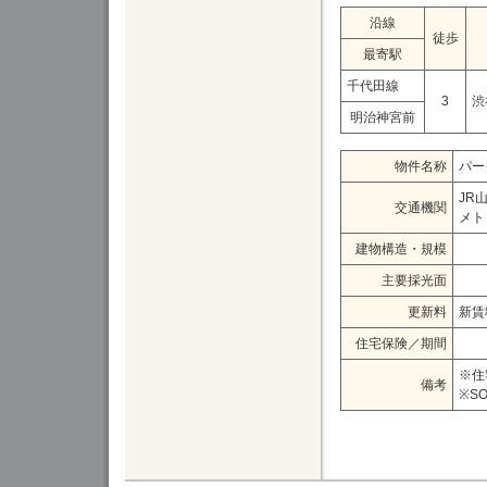
沿線
徒歩
最寄駅
千代田線
3
渋
明治神宮前
物件名称
パー
JR
交通機関
メト
建物構造・規模
主要採光面
更新料
新賃
住宅保険／期間
※住
備考
※S