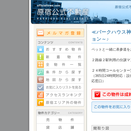
≪パークハウス
ョン～♪
ペットと一緒に表参道を
２路線２駅利用の分譲マ
２４時間コールセンター
（365日24時間対応：
応窓口）